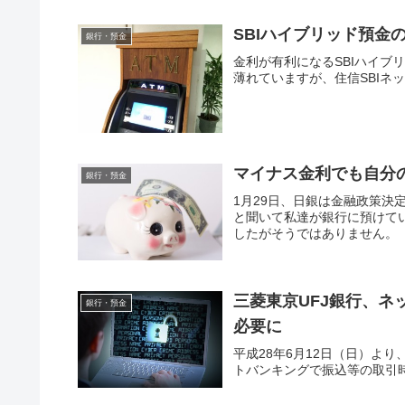
SBIハイブリッド預金
銀行・預金
金利が有利になるSBIハイブ
薄れていますが、住信SBIネ
マイナス金利でも自分
銀行・預金
1月29日、日銀は金融政策
と聞いて私達が銀行に預けて
したがそうではありません。
三菱東京UFJ銀行、
銀行・預金
必要に
平成28年6月12日（日）よ
トバンキングで振込等の取引