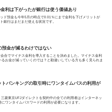
の金利は下がったが銀行は使う価値あり
リッド預金も今年5月の時点で0.01％にまで金利を下げメリットが
ット銀行はまだまだ使える状況です。
の預金が減るわけではない
決定会合でマイナス金利を導入することを決めました。マイナス金利
いるお金が減っていくのでは？と勘違いしている方も多く見られま
ネットバンキングの取引時にワンタイムパスの利用が
り、三菱東京UFJダイレクトを契約中の全ての利用者はインターネッ
時にワンタイムパスワードの利用が必要になります。