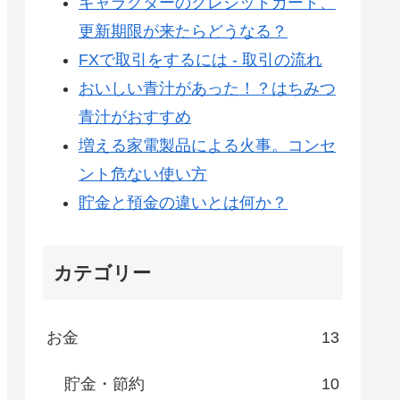
キャラクターのクレジットカード、
更新期限が来たらどうなる？
FXで取引をするには - 取引の流れ
おいしい青汁があった！？はちみつ
青汁がおすすめ
増える家電製品による火事。コンセ
ント危ない使い方
貯金と預金の違いとは何か？
カテゴリー
お金
13
貯金・節約
10