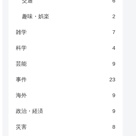
交通
6
趣味・娯楽
2
雑学
7
科学
4
芸能
9
事件
23
海外
9
政治・経済
9
災害
8