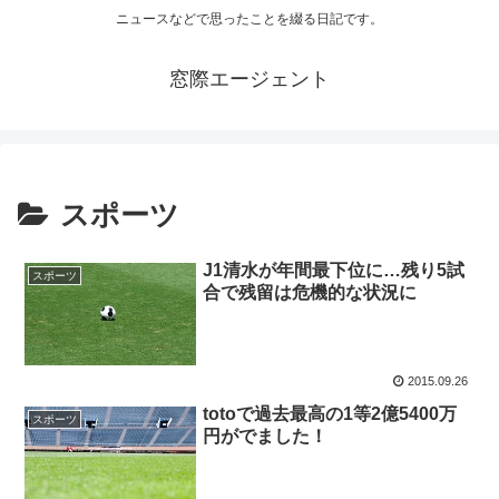
ニュースなどで思ったことを綴る日記です。
窓際エージェント
スポーツ
J1清水が年間最下位に…残り5試
スポーツ
合で残留は危機的な状況に
2015.09.26
totoで過去最高の1等2億5400万
スポーツ
円がでました！