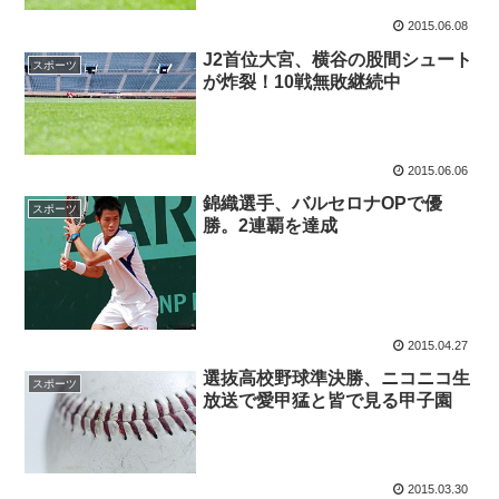
2015.06.08
J2首位大宮、横谷の股間シュート
スポーツ
が炸裂！10戦無敗継続中
2015.06.06
錦織選手、バルセロナOPで優
スポーツ
勝。2連覇を達成
2015.04.27
選抜高校野球準決勝、ニコニコ生
スポーツ
放送で愛甲猛と皆で見る甲子園
2015.03.30