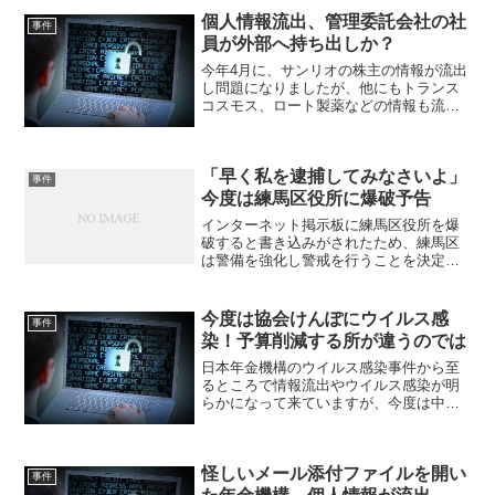
へのサイバー攻撃の踏み台とされていた
個人情報流出、管理委託会社の社
事件
ことが明らかになりました。
員が外部へ持ち出しか？
今年4月に、サンリオの株主の情報が流出
し問題になりましたが、他にもトランス
コスモス、ロート製薬などの情報も流出
していました。こちらも委託先の会社か
ら流出したようです。何者かによる不正
アクセスの痕跡はなく、社内の誰かが持
「早く私を逮捕してみなさいよ」
ちだしたのではないかとみられていま
事件
す。
今度は練馬区役所に爆破予告
インターネット掲示板に練馬区役所を爆
破すると書き込みがされたため、練馬区
は警備を強化し警戒を行うことを決定
し、警視庁が威力業務妨害で捜査を開始
しました。あわせて都内の弁護士事務所
を爆破するという書き込みもされていま
今度は協会けんぽにウイルス感
事件
した。
染！予算削減する所が違うのでは
日本年金機構のウイルス感染事件から至
るところで情報流出やウイルス感染が明
らかになって来ていますが、今度は中小
企業などの健康保険などを取り扱う協会
けんぽでウイルス感染が発覚しました。
怪しいメール添付ファイルを開い
事件