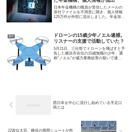
た年金機構、個人情報が流出
日本年金機構の職員が受信したメールの
添付ファイルを不用意に開き、個人情報
125万件が外部に流出しました。年金加入
者の氏名や基礎年金番号が含まれ、その
うち52,000件には住所や生年月日が含ま
れているといいます。
ドローンの15歳少年ノエル逮捕。
事件
リスナーの支援で活動していた？
5月21日、三社祭でドローンを飛ばすと予
告した横浜市在住の15歳無職の少年、通
称"ノエル"が威力業務妨害の疑いで逮捕
されました。容疑を否認しているといい
ます。ノエルは以前から問題のある生中
継を配信し頻繁に警察に通報されており
西日本を中心に流行し始めている手足口
病とは
J2首位大宮、横谷の股間シュートが炸