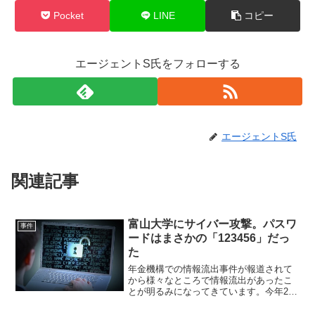
Pocket
LINE
コピー
エージェントS氏をフォローする
エージェントS氏
関連記事
富山大学にサイバー攻撃。パスワ
事件
ードはまさかの「123456」だっ
た
年金機構での情報流出事件が報道されて
から様々なところで情報流出があったこ
とが明るみになってきています。今年2
月、富山大学工学部のサーバーに対して
海外からのサイバー攻撃がありアメリカ