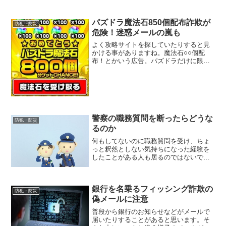
しかしLアラートに関しては私も今日まで
存在を知りませんでした。Lアラートとは
何なのでしょうか？
パズドラ魔法石850個配布詐欺が
防犯・防災
危険！迷惑メールの嵐も
よく攻略サイトを探していたりすると見
かける事がありますね。魔法石○○個配
布！とかいう広告。パズドラだけに限っ
た話ではありません、いろいろなゲーム
でも同様のものがあります。
警察の職務質問を断ったらどうな
防犯・防災
るのか
何もしてないのに職務質問を受け、ちょ
っと釈然としない気持ちになった経験を
したことがある人も居るのではないでし
ょうか。職務質問は犯罪の予防などを目
的としており、実際そこから検挙に至る
など成果を上げている面もあります。
銀行を名乗るフィッシング詐欺の
防犯・防災
偽メールに注意
普段から銀行のお知らせなどがメールで
届いたりすることがあると思います。そ