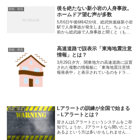
後を絶たない新小岩の人身事故。
防犯・防災
ホームドア望む声が多数
5月6日午後6時42分頃、総武快速線新小岩
駅で人身事故が発生しました。ちょっと
前から総武線で人身事故と聞くと（もし
かして…）と思ったらまさにその通りだ
ったという事が多いほどに新小岩での事
故が後を絶ちません。既に"名所"として
高速道路で誤表示「東海地震注意
防犯・防災
全国に名が通るほどになってしまいまし
情報」とは？
た。
3月29日夕方、関東地方の高速道路に設置
された複数の情報板に「東海地震注意情
報発表中」と表示されているのをドライ
バーが見つけ、通報により誤表示がある
ことに気づいたNEXCO東日本が復旧を行
いました。
Lアラートの訓練が全国で始まる
防犯・防災
– Lアラートとは？
皆さんはLアラートというシステムをご存
知でしょうか。Jアラートなら聞いたこと
あるよという方は多いかもしれません。
だいぶ認知されて来たようですからね。